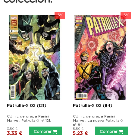
-5%
-5%
Patrulla-X 02 (121)
Patrulla-X 02 (84)
Cómic de grapa Panini
Cómic de grapa Panini
Marvel. Patrulla-X nº 121.
Marvel. La nueva Patrulla-X
nº 84
3,50 €
5,50 €
Comprar
Comprar
3,33 €
5,23 €