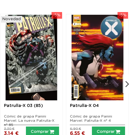
-5%
-5%
Novedad
Patrulla-X 03 (85)
Patrulla-X 04
Cómic de grapa Panini
Cómic de grapa Panini
Marvel. La nueva Patrulla-X
Marvel. Patrulla-X nº 4
nº 85
3,30 €
6,90 €
Comprar
Comprar
3,14 €
6,55 €