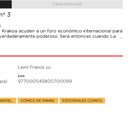
Características
nº 3
5
de Krakoa acuden a un foro económico internacional para
er verdaderamente poderoso. Será entonces cuando La
jo enemigo. !
Leinil Francis yu
EAN
pa)
977000545800700099
MARVEL
CÓMICS DE PANINI
EDITORIALES COMICS