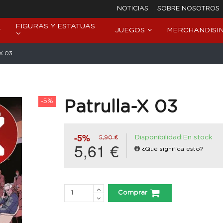
NOTICIAS
SOBRE NOSOTROS
FIGURAS Y ESTATUAS
JUEGOS
MERCHANDISI
-X 03
-5%
Patrulla-X 03
-5%
Disponibilidad:En stock
5,90 €
5,61 €
¿Qué significa esto?
Comprar