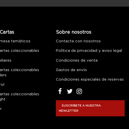
Cartas
Sobre nosotros
 mesa temáticos
Contacte con nosotros
artas coleccionables
Política de privacidad y aviso legal
liares
Condiciones de venta
artas coleccionables
Gastos de envío
ders
Condiciones especiales de reservas
rol
artas coleccionables
ght
SUSCRÍBETE A NUESTRA
r
NEWLETTER