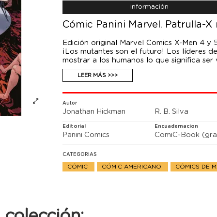
Información
Cómic Panini Marvel. Patrulla-X 
Edición original Marvel Comics X-Men 4 y 
¡Los mutantes son el futuro! Los líderes 
mostrar a los humanos lo que significa s
Patrulla-X se enfrente al regreso de un vie
LEER MÁS >>>
Autor
Jonathan Hickman
R. B. Silva
Editorial
Encuadernacion
Panini Comics
ComiC-Book (gra
CATEGORIAS
CÓMIC
CÓMIC AMERICANO
CÓMICS DE 
colección: