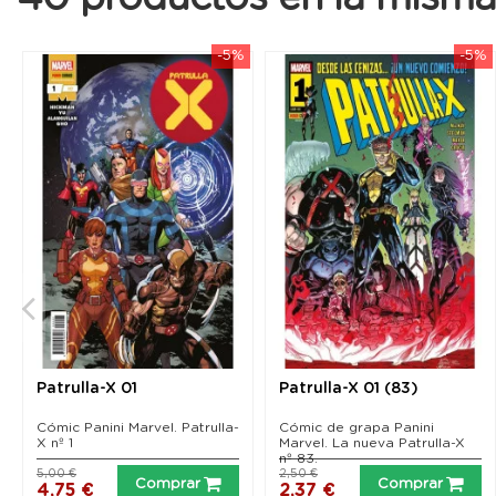
-5%
-5%
Patrulla-X 01
Patrulla-X 01 (83)
Cómic Panini Marvel. Patrulla-
Cómic de grapa Panini
X nº 1
Marvel. La nueva Patrulla-X
nº 83.
5,00 €
2,50 €
Comprar
Comprar
4,75 €
2,37 €