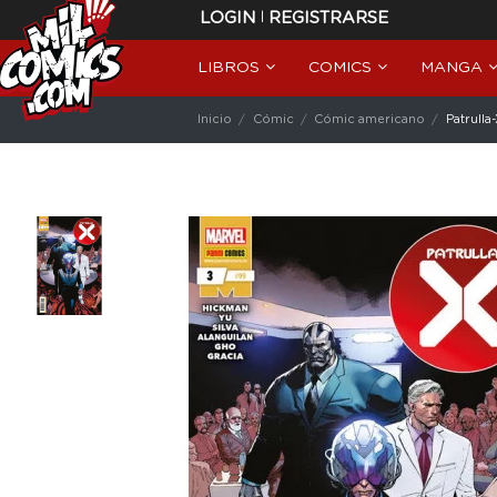
|
LOGIN
REGISTRARSE
LIBROS
COMICS
MANGA
Inicio
Cómic
Cómic americano
Patrulla