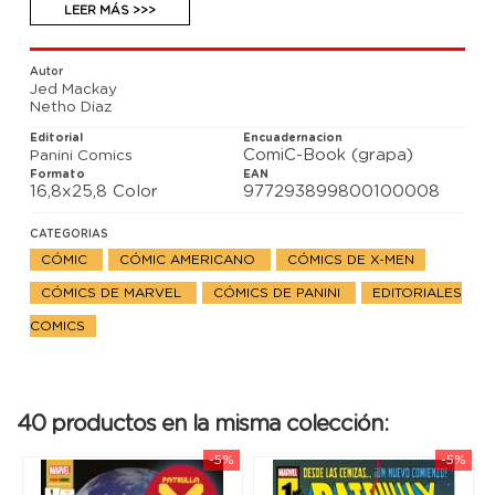
de La Patrulla-X se han convertido en fugitivos, y
LEER MÁS >>>
ONE sabe dónde encontrarlos. Sus escuadrones se
dirigen a La Fábrica y no pararán hasta que todos
vuelvan a Graymalkin como prisioneros. A no ser
Autor
que...
Jed Mackay
Netho Diaz
Editorial
Encuadernacion
ComiC-Book (grapa)
Panini Comics
Formato
EAN
16,8x25,8 Color
977293899800100008
CATEGORIAS
CÓMIC
CÓMIC AMERICANO
CÓMICS DE X-MEN
CÓMICS DE MARVEL
CÓMICS DE PANINI
EDITORIALES
COMICS
40 productos en la misma colección:
-5%
-5%