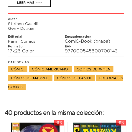
experimentando una pesadilla: El Nido está
LEER MÁS >>>
asesinando a sus amigos y nada puede hacer para
evitarlo.
Autor
Stefano Caselli
Gerry Duggan
Editorial
Encuadernacion
ComiC-Book (grapa)
Panini Comics
Formato
EAN
17x26 Color
977000545800700143
CATEGORIAS
CÓMIC
CÓMIC AMERICANO
CÓMICS DE X-MEN
CÓMICS DE MARVEL
CÓMICS DE PANINI
EDITORIALES
COMICS
40 productos en la misma colección:
-5%
-5%