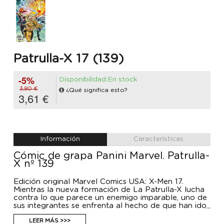
Patrulla-X 17 (139)
-5%
Disponibilidad:En stock
3,80 €
¿Qué significa esto?
3,61 €
Información
Características
Cómic de grapa Panini Marvel. Patrulla-
X nº 139
Edición original Marvel Comics USA: X-Men 17.
Mientras la nueva formación de La Patrulla-X lucha
contra lo que parece un enemigo imparable, uno de
sus integrantes se enfrenta al hecho de que han ido
demasiado lejos y otro es golpeado cuando recibe
exactamente aquello con lo que ya no les está
LEER MÁS >>>