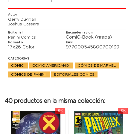
permitido soñar.
Autor
Gerry Duggan
Joshua Cassara
Editorial
Encuadernacion
ComiC-Book (grapa)
Panini Comics
Formato
EAN
17x26 Color
977000545800700139
CATEGORIAS
CÓMIC
CÓMIC AMERICANO
CÓMICS DE MARVEL
CÓMICS DE PANINI
EDITORIALES COMICS
40 productos en la misma colección:
-5%
-5%