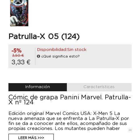
Patrulla-X 05 (124)
-5%
Disponibilidad:Sin stock
3,50 €
¿Qué significa esto?
3,33 €
Información
Características
Cómic de grapa Panini Marvel. Patrulla-
X nº 124
Edición original Marvel Comics USA: X-Men 5 La
nueva amenaza que se enfrenta a La Patrulla-X por
fin se da a conocer ante ellos, acompañado de sus
propias creaciones. Los mutantes pueden haber
derrotado a la muerte, pero sus enemigos también
están muy vivos.
LEER MÁS >>>