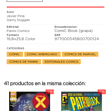
Autor
Javier Pina
Gerry Duggan
Editorial
Encuadernacion
ComiC-Book (grapa)
Panini Comics
Formato
EAN
16,8x25,8 Color
977000545800700124
CATEGORIAS
CÓMIC
CÓMIC AMERICANO
CÓMICS DE MARVEL
CÓMICS DE PANINI
EDITORIALES COMICS
41 productos en la misma colección:
-5%
-5%