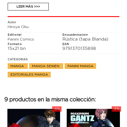
semidesnudas. That’s Entertainment!
LEER MÁS >>>
Autor
Hiroya Oku
Editorial
Encuadernacion
Rústica (tapa Blanda)
Panini Comics
Formato
EAN
15x21 bn
9791370135898
CATEGORIAS
MANGA
MANGA SEINEN
PANINI MANGA
EDITORIALES MANGA
9 productos en la misma colección:
-5%
-5%