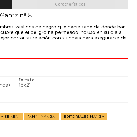
Características
Gantz nº 8.
ombres vestidos de negro que nadie sabe de dónde han
cubre que el peligro ha permeado incluso en su día a
ejor cortar su relación con su novia para asegurarse de
o, una revista del corazón informa de los encuentros
olReika. Después del abrupto fin de su relación con
concentrarse en las misiones, pero…!
Formato
anda)
15x21
A SEINEN
PANINI MANGA
EDITORIALES MANGA