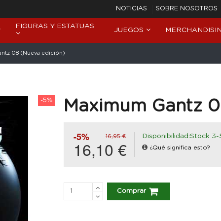
NOTICIAS
SOBRE NOSOTROS
FIGURAS Y ESTATUAS
JUEGOS
MERCHANDISI
tz 08 (Nueva edición)
-5%
Maximum Gantz 08
-5%
Disponibilidad:Stock 3-
16,95 €
16,10 €
¿Qué significa esto?
Comprar