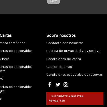
INFO
Cartas
Sobre nosotros
 mesa temáticos
Contacte con nosotros
artas coleccionables
Política de privacidad y aviso legal
liares
Condiciones de venta
artas coleccionables
Gastos de envío
ders
Condiciones especiales de reservas
rol
artas coleccionables
ght
SUSCRÍBETE A NUESTRA
r
NEWLETTER