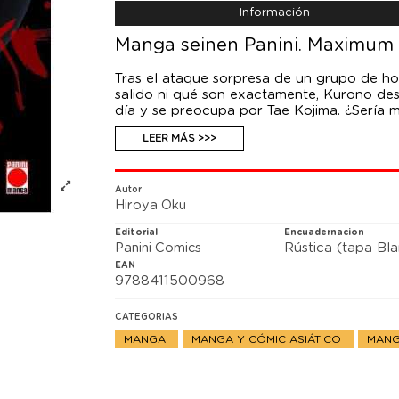
Información
Manga seinen Panini. Maximum 
Tras el ataque sorpresa de un grupo de h
salido ni qué son exactamente, Kurono des
día y se preocupa por Tae Kojima. ¿Sería m
que ella permanece a salvo? En ese moment
LEER MÁS >>>
secretos entre Kurono y la popularísima id
Kojima, ¡Kurono, lleno de tristeza, decide 
Autor
Hiroya Oku
Editorial
Encuadernacion
Panini Comics
Rústica (tapa Bl
EAN
9788411500968
CATEGORIAS
MANGA
MANGA Y CÓMIC ASIÁTICO
MANG