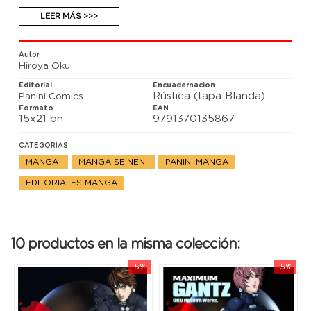
semidesnudas. That’s Entertainment!
LEER MÁS >>>
Autor
Hiroya Oku
Editorial
Encuadernacion
Rústica (tapa Blanda)
Panini Comics
Formato
EAN
15x21 bn
9791370135867
CATEGORIAS
MANGA
MANGA SEINEN
PANINI MANGA
EDITORIALES MANGA
10 productos en la misma colección:
-5%
-5%