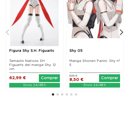
Figura Shy S.H. Figuarts
Shy 05
Tamashii Nations SH
Manga Shonen Panini. Shy nº
Figuarts del manga Shy. 12
5
cm
8,95 €
62,99 €
Comprar
Comprar
8,50 €
Envío 24/48 h
Envío 24/48 h