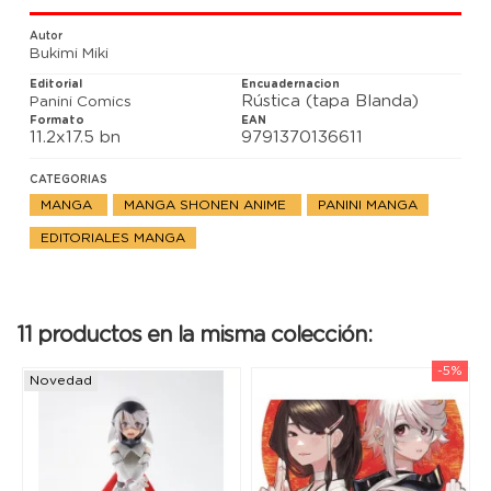
Autor
Bukimi Miki
Editorial
Encuadernacion
Rústica (tapa Blanda)
Panini Comics
Formato
EAN
11.2x17.5 bn
9791370136611
CATEGORIAS
MANGA
MANGA SHONEN ANIME
PANINI MANGA
EDITORIALES MANGA
11 productos en la misma colección:
-5%
Novedad