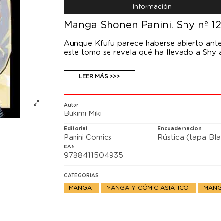
Información
Manga Shonen Panini. Shy nº 1
Aunque Kfufu parece haberse abierto ante 
este tomo se revela qué ha llevado a Shy a
LEER MÁS >>>
Autor
Bukimi Miki
Editorial
Encuadernacion
Panini Comics
Rústica (tapa Bl
EAN
9788411504935
CATEGORIAS
MANGA
MANGA Y CÓMIC ASIÁTICO
MANG