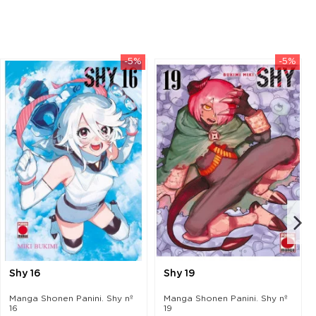
-5%
-5%
Shy 16
Shy 19
Manga Shonen Panini. Shy nº
Manga Shonen Panini. Shy nº
16
19