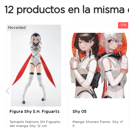
12 productos en la misma 
-5%
Novedad
Figura Shy S.H. Figuarts
Shy 05
Tamashii Nations SH Figuarts
Manga Shonen Panini. Shy nº
del manga Shy. 12 cm
5