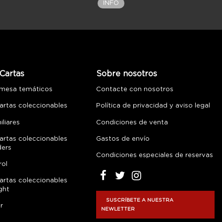
INFO
Cartas
Sobre nosotros
 mesa temáticos
Contacte con nosotros
artas coleccionables
Política de privacidad y aviso legal
liares
Condiciones de venta
artas coleccionables
Gastos de envío
ders
Condiciones especiales de reservas
rol
artas coleccionables
ght
SUSCRÍBETE A NUESTRA
r
NEWLETTER