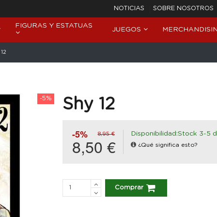
NOTICIAS
SOBRE NOSOTROS
FIGURAS Y ESTATUAS
JUEGOS
MERCHANDISI
 12
-5%
Shy 12
-5%
Disponibilidad:Stock 3-5 d
8,95 €
8,50 €
¿Qué significa esto?
Comprar