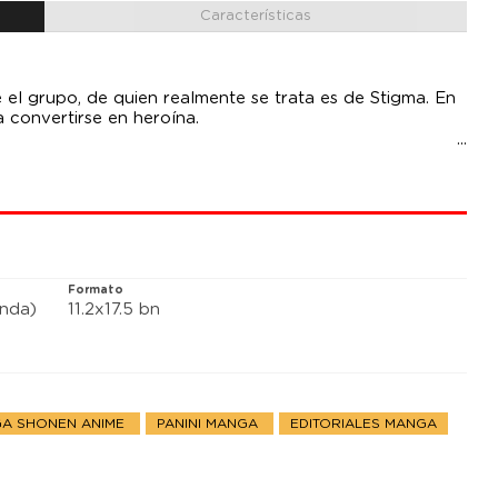
Características
2
el grupo, de quien realmente se trata es de Stigma. En
 convertirse en heroína.
Formato
anda)
11.2x17.5 bn
A SHONEN ANIME
PANINI MANGA
EDITORIALES MANGA