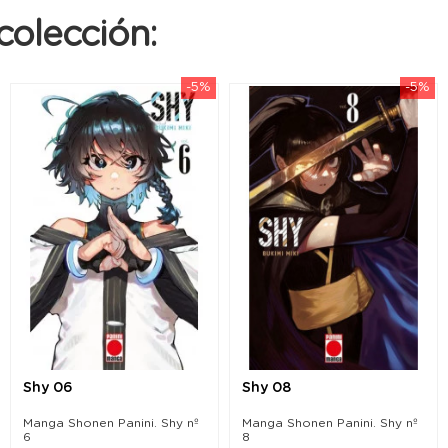
colección:
-5%
-5%
Shy 06
Shy 08
Manga Shonen Panini. Shy nº
Manga Shonen Panini. Shy nº
6
8