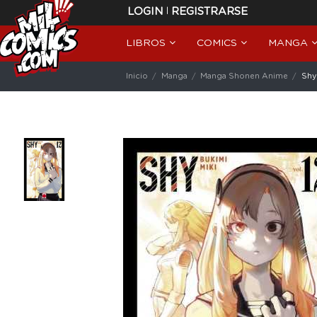
|
LOGIN
REGISTRARSE
LIBROS
COMICS
MANGA
Inicio
Manga
Manga Shonen Anime
Shy