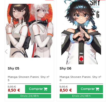
Shy 05
Shy 06
Manga Shonen Panini. Shy nº
Manga Shonen Panini. Shy nº
5
6
8,95 €
8,95 €
Comprar
Comprar
8,50 €
8,50 €
Envío 24/48 h
Envío 24/48 h