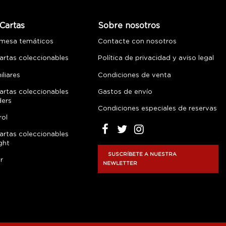
Cartas
Sobre nosotros
 mesa temáticos
Contacte con nosotros
artas coleccionables
Política de privacidad y aviso legal
liares
Condiciones de venta
artas coleccionables
Gastos de envío
ders
Condiciones especiales de reservas
rol
artas coleccionables
ght
SUSCRÍBETE A NUESTRA
r
NEWLETTER