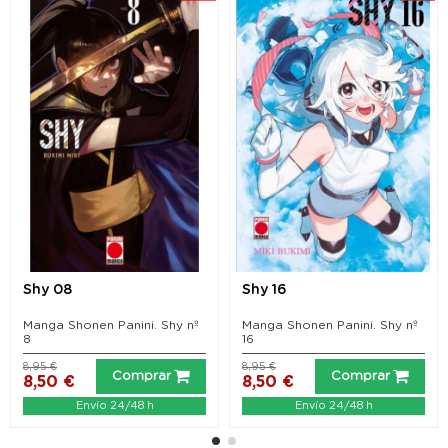
Shy 08
Shy 16
Manga Shonen Panini. Shy nº
Manga Shonen Panini. Shy nº
8
16
8,95 €
8,95 €
Comprar
Comprar
8,50 €
8,50 €
Envío 24/48 h
Envío 24/48 h