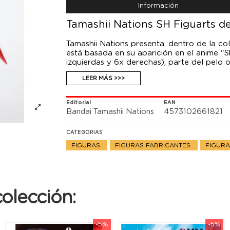
Información
Tamashii Nations SH Figuarts d
Tamashii Nations presenta, dentro de la col
está basada en su aparición en el anime "
izquierdas y 6x derechas), parte del pelo
exponer junto a la figura de Spirits (se ve
LEER MÁS >>>
Editorial
EAN
Bandai Tamashii Nations
4573102661821
CATEGORIAS
FIGURAS
FIGURAS FABRICANTES
FIGURA
olección:
-5%
-5%