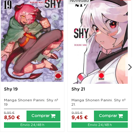
Novedad
Shy 19
Shy 21
Manga Shonen Panini. Shy nº
Manga Shonen Panini. Shy nº
19
21.
8,95 €
9,95 €
Comprar
Comprar
8,50 €
9,45 €
Envío 24/48 h
Envío 24/48 h