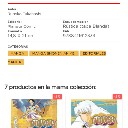
Autor
Rumiko Takahashi
Editorial
Encuadernacion
Rústica (tapa Blanda)
Planeta Cómic
Formato
EAN
14,8 X 21 bn
9788411612333
CATEGORIAS
MANGA
MANGA SHONEN ANIME
EDITORIALES
MANGA
7 productos en la misma colección:
-5%
-5%