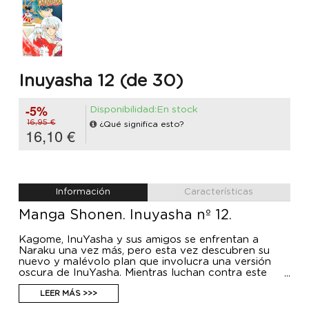
Inuyasha 12 (de 30)
-5%
Disponibilidad:En stock
16,95 €
¿Qué significa esto?
16,10 €
Información
Características
Manga Shonen. Inuyasha nº 12.
Kagome, InuYasha y sus amigos se enfrentan a
Naraku una vez más, pero esta vez descubren su
nuevo y malévolo plan que involucra una versión
oscura de InuYasha. Mientras luchan contra este
enemigo formidable, se revelan más detalles sobre el
pasado de Kikyo y su conexión con Naraku,
LEER MÁS >>>
complicando aún más los sentimientos de InuYasha.