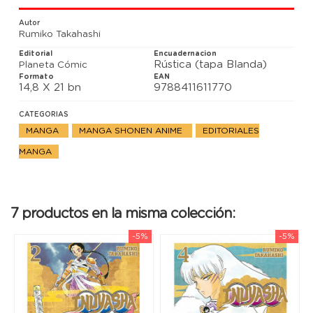
ciega de esos momentos, Kagome fuera asesinada?
El medio-demonio decide pedirle consejo a Totosai...
Autor
Rumiko Takahashi
Editorial
Encuadernacion
Rústica (tapa Blanda)
Planeta Cómic
Formato
EAN
14,8 X 21 bn
9788411611770
CATEGORIAS
MANGA
MANGA SHONEN ANIME
EDITORIALES
MANGA
7 productos en la misma colección:
-5%
-5%