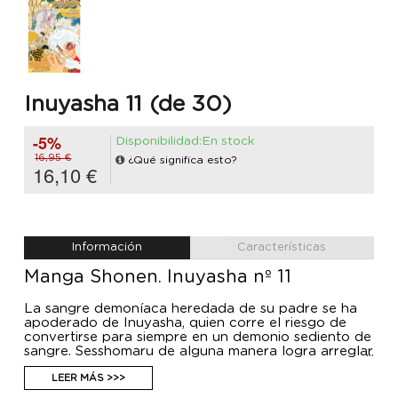
Inuyasha 11 (de 30)
-5%
Disponibilidad:En stock
16,95 €
¿Qué significa esto?
16,10 €
Información
Características
Manga Shonen. Inuyasha nº 11
La sangre demoníaca heredada de su padre se ha
apoderado de Inuyasha, quien corre el riesgo de
convertirse para siempre en un demonio sediento de
sangre. Sesshomaru de alguna manera logra arreglar
la situación y hacer que su odiado medio-hermano
vuelva a la normalidad, pero Inuyasha se queda con
LEER MÁS >>>
una terrible duda... ¿y si, en las garras de la furia