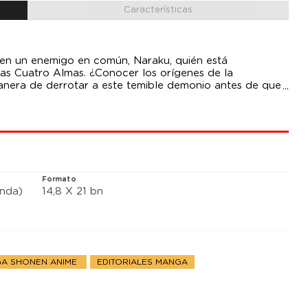
Características
nen un enemigo en común, Naraku, quién está
as Cuatro Almas. ¿Conocer los orígenes de la
anera de derrotar a este temible demonio antes de que
Formato
anda)
14,8 X 21 bn
A SHONEN ANIME
EDITORIALES MANGA