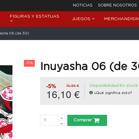
NOTICIAS
SOBRE NOSOTROS
FIGURAS Y ESTATUAS
JUEGOS
MERCHANDISI
yasha 06 (de 30)
-5%
Inuyasha 06 (de 3
-5%
Disponibilidad:En stock
16,95 €
16,10 €
¿Qué significa esto?
Comprar