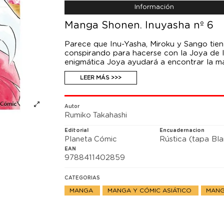
Información
Manga Shonen. Inuyasha nº 6
Parece que Inu-Yasha, Miroku y Sango tie
conspirando para hacerse con la Joya de l
enigmática Joya ayudará a encontrar la m
Miroku sea absorbido por su maldición?
LEER MÁS >>>
Autor
Rumiko Takahashi
Editorial
Encuadernacion
Planeta Cómic
Rústica (tapa Bl
EAN
9788411402859
CATEGORIAS
MANGA
MANGA Y CÓMIC ASIÁTICO
MANG