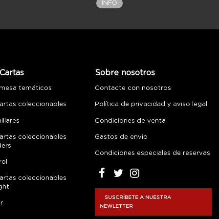
INFO
Cartas
Sobre nosotros
 mesa temáticos
Contacte con nosotros
artas coleccionables
Política de privacidad y aviso legal
liares
Condiciones de venta
artas coleccionables
Gastos de envío
ders
Condiciones especiales de reservas
rol
artas coleccionables
ght
SUSCRÍBETE A NUESTRA
r
NEWLETTER