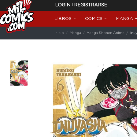
|
LOGIN
REGISTRARSE
LIBROS
COMICS
MANGA
Inicio
Manga
Manga Shonen Anime
Inu