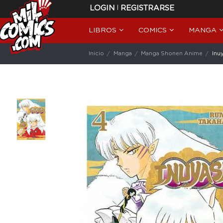
|
LOGIN
REGISTRARSE
LIBROS
COMICS
MANGA
Inicio
Manga
Manga Shonen Anime
Inu