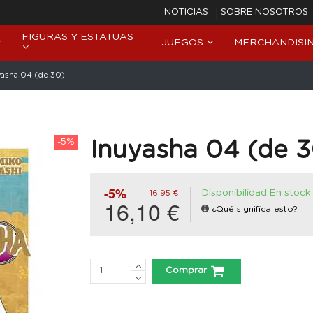
NOTICIAS
SOBRE NOSOTROS
FIGURAS Y ESTATUAS
JUEGOS
MERCHANDISI
yasha 04 (de 30)
-5%
Inuyasha 04 (de 3
-5%
Disponibilidad:En stock
16,95 €
16,10 €
¿Qué significa esto?
Comprar