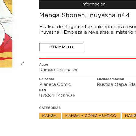
Información
Manga Shonen. Inuyasha nº 4
El alma de Kagome fue utilizada para resuci
Inuyasha! ¡Empieza a revelarse el misterio 
LEER MÁS >>>
Autor
Rumiko Takahashi
Editorial
Encuadernacion
Planeta Cómic
Rústica (tapa Bl
EAN
9788411402835
CATEGORIAS
MANGA
MANGA Y CÓMIC ASIÁTICO
MANG