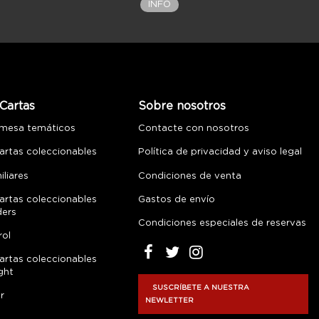
INFO
Cartas
Sobre nosotros
 mesa temáticos
Contacte con nosotros
artas coleccionables
Política de privacidad y aviso legal
liares
Condiciones de venta
artas coleccionables
Gastos de envío
ders
Condiciones especiales de reservas
rol
artas coleccionables
ght
SUSCRÍBETE A NUESTRA
r
NEWLETTER