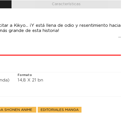
Características
tar a Kikyo... ¡Y está llena de odio y resentimiento hacia
más grande de esta historia!
Formato
anda)
14,8 X 21 bn
A SHONEN ANIME
EDITORIALES MANGA