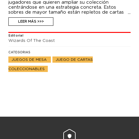
jugadores que quieren ampliar su colección
centrándose en una estrategia concreta. Estos
sobres de mayor tamaño están repletos de cartas
basadas en una misma temática. Los jugadores que
quieran construir un mazo específico sin perder la
LEER MÁS >>>
magia de abrir sobres adorarán los Theme Boosters.
1 mazo de 35 cartas.
Editorial
Wizards Of The Coast
CATEGORIAS
JUEGOS DE MESA
JUEGO DE CARTAS
COLECCIONABLES