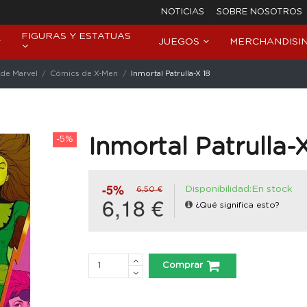
NOTICIAS
SOBRE NOSOTROS
FIGURAS Y ESTATUAS
JUEGOS
MERCHANDISI
de Marvel
Cómics de X-Men
Inmortal Patrulla-X 18
-5%
Inmortal Patrulla-
-5%
Disponibilidad:En stock
6,50 €
6,18 €
¿Qué significa esto?
Comprar