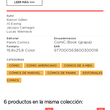
evite la caída. Afortunadamente, el voto decisivo
LEER MÁS >>>
está en manos de Coloso. Esperemos que no tenga
planes para arruinarlo todo. Eso sería terrible.
Mientras, uno llega a poner a prueba a los mutantes
Autor
de Arakko una vez más…
Kieron Gillen
Al Ewing
Jacopo Camagni
Lucas Werneck
Editorial
Encuadernacion
ComiC-Book (grapa)
Panini Comics
Formato
EAN
16,8x25,8 Color
977000563800300018
CATEGORIAS
CÓMIC
CÓMIC AMERICANO
CÓMICS DE X-MEN
CÓMICS DE MARVEL
CÓMICS DE PANINI
EDITORIALES
COMICS
6 productos en la misma colección:
-5%
-5%