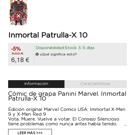
Inmortal Patrulla-X 10
-5%
Disponibilidad:Stock 3-5 días
6,50 €
¿Qué significa esto?
6,18 €
Información
Características
Cómic de grapa Panini Marvel. Inmortal
Patrulla-X 10
Edición original Marvel Comics USA: Immortal X-Men
9 y X-Men Red 9
Vota. Muere. Vuelve a votar. El Consejo Silencioso
tiene problemas como nunca antes había tenido.
Mientras, en Arakko, Abigail Brand plantea su
desafío final. Cable está aprendiendo todos los
LEER MÁS >>>