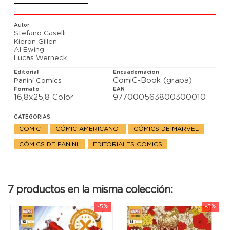
secretos que le han ocultado. Pero el mayor de
todos todavía permanece oculto. Es el turno de
Mancha Solar. Y no lo verás venir.
Autor
Stefano Caselli
Kieron Gillen
Al Ewing
Lucas Werneck
Editorial
Encuadernacion
ComiC-Book (grapa)
Panini Comics
Formato
EAN
16,8x25,8 Color
977000563800300010
CATEGORIAS
CÓMIC
CÓMIC AMERICANO
CÓMICS DE MARVEL
CÓMICS DE PANINI
EDITORIALES COMICS
7 productos en la misma colección:
-5%
-5%