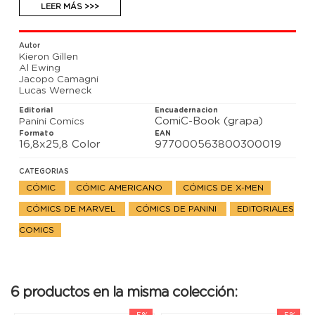
Arakko, Génesis ha vuelto. Pero ¿qué guarda en su
LEER MÁS >>>
corazón? ¿Es algo que debamos celebrar o temer?
Autor
Kieron Gillen
Al Ewing
Jacopo Camagni
Lucas Werneck
Editorial
Encuadernacion
ComiC-Book (grapa)
Panini Comics
Formato
EAN
16,8x25,8 Color
977000563800300019
CATEGORIAS
CÓMIC
CÓMIC AMERICANO
CÓMICS DE X-MEN
CÓMICS DE MARVEL
CÓMICS DE PANINI
EDITORIALES
COMICS
6 productos en la misma colección:
-5%
-5%