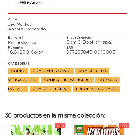
superados en número, pero cuando se reúnen, todo
LEER MÁS >>>
es posible. Además, un vengador caído regresa.
¿Amigo o enemigo?
Autor
Jed Mackay
Andrea Broccardo
Editorial
Encuadernacion
ComiC-Book (grapa)
Panini Comics
Formato
EAN
16,8x25,8 Color
977293845100100031
CATEGORIAS
CÓMIC
CÓMIC AMERICANO
CÓMICS DE LOS
VENGADORES
CÓMICS THE AVENGERS
CÓMICS DE
MARVEL
CÓMICS DE PANINI
EDITORIALES COMICS
36 productos en la misma colección:
-5%
-5%