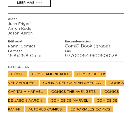
encuentren en su camino, incluyendo al Capitán
LEER MÁS >>>
América y la Capitana Marvel. Mientras, continúa la
batalla a lo largo del Multiverso.
Autor
Juan Frigeri
Aaron Kuder
Jason Aaron
Editorial
Encuadernacion
ComiC-Book (grapa)
Panini Comics
Formato
EAN
16,8x25,8 Color
977000543600500138
CATEGORIAS
CÓMIC
CÓMIC AMERICANO
CÓMICS DE LOS
VENGADORES
CÓMICS DEL CAPITÁN AMÉRICA
CÓMICS
CAPITANA MARVEL
CÓMICS THE AVENGERS
CÓMICS
DE JASON AARON
CÓMICS DE MARVEL
CÓMICS DE
PANINI
AUTORES COMICS
EDITORIALES COMICS