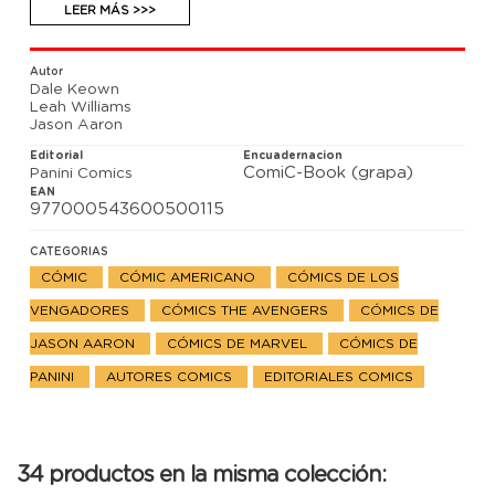
las cavernas más brutal que ha existido nunca. Y, a
LEER MÁS >>>
continuación, esta vez sí, el cruce con Matanza
Absoluta.
Autor
Dale Keown
Leah Williams
Jason Aaron
Editorial
Encuadernacion
ComiC-Book (grapa)
Panini Comics
EAN
977000543600500115
CATEGORIAS
CÓMIC
CÓMIC AMERICANO
CÓMICS DE LOS
VENGADORES
CÓMICS THE AVENGERS
CÓMICS DE
JASON AARON
CÓMICS DE MARVEL
CÓMICS DE
PANINI
AUTORES COMICS
EDITORIALES COMICS
34 productos en la misma colección: