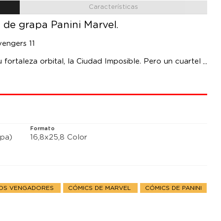
Características
 de grapa Panini Marvel.
vengers 11
fortaleza orbital, la Ciudad Imposible. Pero un cuartel
en un nuevo territorio, Los Vengadores son vulnerables,
ntiguos acuda en su ayuda. Vuelve: Edwin Jarvis.
Formato
pa)
16,8x25,8 Color
LOS VENGADORES
CÓMICS DE MARVEL
CÓMICS DE PANINI