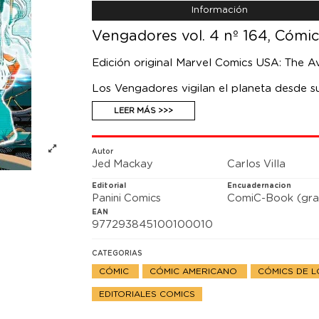
Información
Vengadores vol. 4 nº 164, Cómic
Edición original Marvel Comics USA: The A
Los Vengadores vigilan el planeta desde su 
general no es necesariamente un hogar, y 
LEER MÁS >>>
lo que exige que uno de sus aliados más a
Autor
Jed Mackay
Carlos Villa
Editorial
Encuadernacion
Panini Comics
ComiC-Book (gra
EAN
977293845100100010
CATEGORIAS
CÓMIC
CÓMIC AMERICANO
CÓMICS DE 
EDITORIALES COMICS