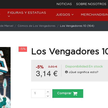
NOTICIAS
SOBRE NOSOTROS
FIGURAS Y ESTATUAS
JUEGOS
MERCHANDISI
de Marvel
Cómics de Los Vengadores
Los Vengadores 10 (164)
-5%
Los Vengadores 10
-5%
Disponibilidad:En stock
3,30 €
3,14 €
¿Qué significa esto?
Comprar