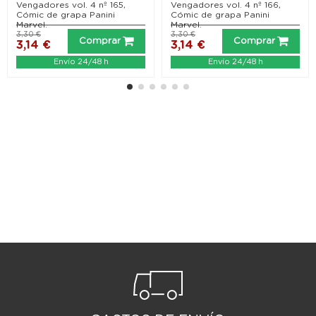
Vengadores vol. 4 nº 165,
Vengadores vol. 4 nº 166,
Cómic de grapa Panini
Cómic de grapa Panini
Marvel.
Marvel.
3,30 €
3,30 €
Comprar
Comprar
3,14 €
3,14 €
Envío 24/48 h
Envío 24/48 h