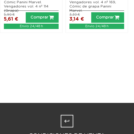
Cómic Panini Marvel.
Vengadores vol. 4 nº 169,
Vengadores vol. 4 nº 114
Cómic de grapa Panini
(Grapa)
Marvel.
5,90 €
3,30 €
Comprar
Comprar
5,61 €
3,14 €
Envío 24/48 h
Envío 24/48 h