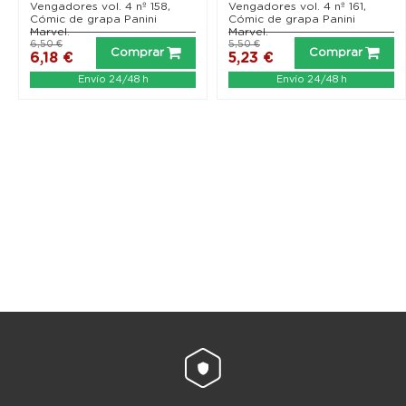
Vengadores vol. 4 nº 158,
Vengadores vol. 4 nº 161,
Cómic de grapa Panini
Cómic de grapa Panini
Marvel.
Marvel.
6,50 €
5,50 €
Comprar
Comprar
6,18 €
5,23 €
Envío 24/48 h
Envío 24/48 h