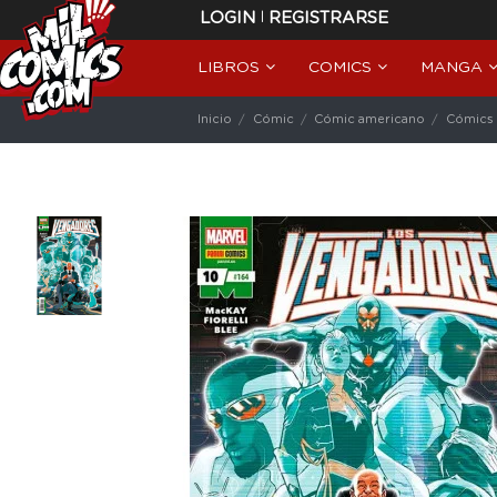
|
LOGIN
REGISTRARSE
LIBROS
COMICS
MANGA
Inicio
Cómic
Cómic americano
Cómics 