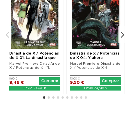
Dinastía de X / Potencias
Dinastía de X / Potencias
de X 01: La dinastía que
de X 04: Y ahora
creó...
construímos...
Marvel Premiere Dinastía de
Marvel Premiere Dinastía de
X / Potencias de X nº1.
X / Potencias de X 4
8,90 €
10,00 €
Comprar
Comprar
8,46 €
9,50 €
Envío 24/48 h
Envío 24/48 h