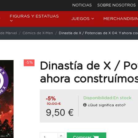
NOTICIAS
SOBRE NOSOTROS
FIGURAS Y ESTATUAS
JUEGOS
MERCHANDISI
de Marvel
Cómics de X-Men
Dinastía de X / Potencias de X 04: Y ahora c
-5%
Dinastía de X / Po
ahora construímos
-5%
Disponibilidad:En stock
10,00 €
¿Qué significa esto?
9,50 €
Comprar