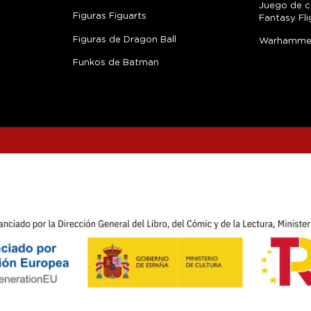
Juego de c
Figuras Figuarts
Fantasy Fli
Figuras de Dragon Ball
Warhamme
Funkos de Batman