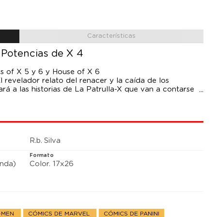
Características
 Potencias de X 4
s of X 5 y 6 y House of X 6
El revelador relato del renacer y la caída de los
rá a las historias de La Patrulla-X que van a contarse
n, Pepe Larraz y R.B. Silva ponen fin al
re todo.
R.b. Silva
Formato
anda)
Color. 17x26
X-MEN
CÓMICS DE MARVEL
CÓMICS DE PANINI