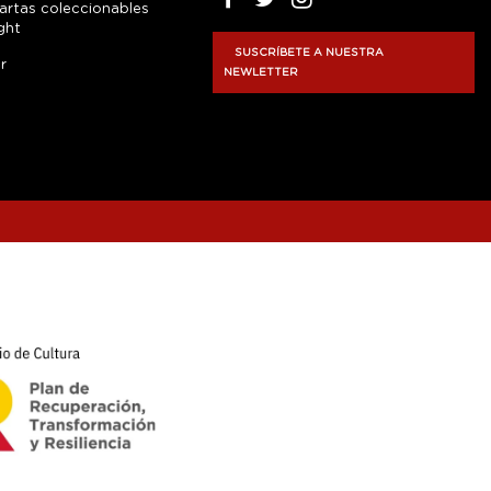
artas coleccionables
ght
SUSCRÍBETE A NUESTRA
r
NEWLETTER