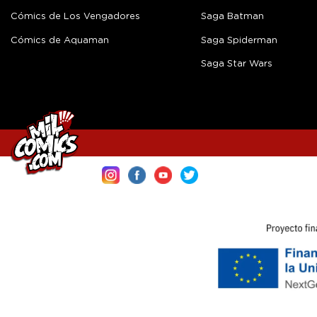
Cómics de Los Vengadores
Saga Batman
Cómics de Aquaman
Saga Spiderman
Saga Star Wars