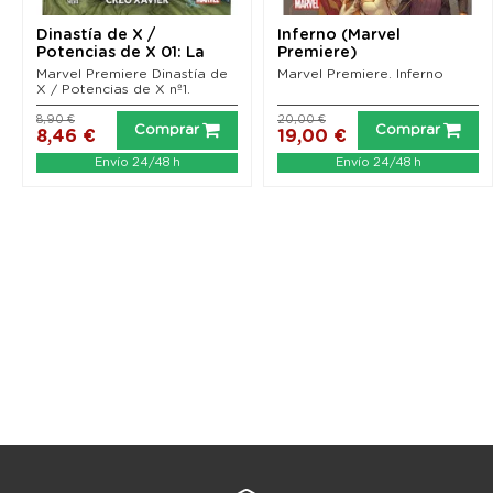
Dinastía de X /
Inferno (Marvel
Potencias de X 01: La
Premiere)
dinastía que creó...
Marvel Premiere Dinastía de
Marvel Premiere. Inferno
X / Potencias de X nº1.
8,90 €
20,00 €
Comprar
Comprar
8,46 €
19,00 €
Envío 24/48 h
Envío 24/48 h