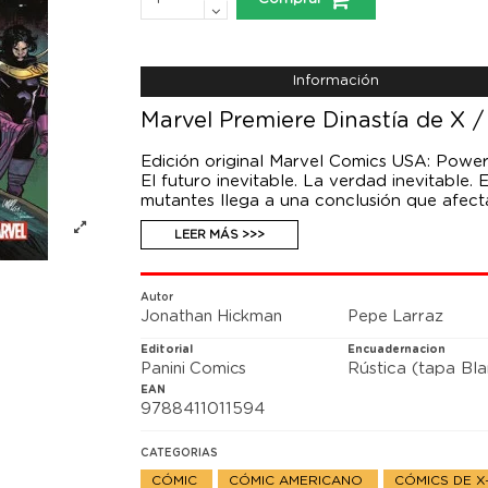
Información
Marvel Premiere Dinastía de X /
Edición original Marvel Comics USA: Power
El futuro inevitable. La verdad inevitable. 
mutantes llega a una conclusión que afecta
durante los próximos años. Jonathan Hickma
LEER MÁS >>>
acontecimiento que lo cambia y lo descub
Autor
Jonathan Hickman
Pepe Larraz
Editorial
Encuadernacion
Panini Comics
Rústica (tapa Bl
EAN
9788411011594
CATEGORIAS
CÓMIC
CÓMIC AMERICANO
CÓMICS DE 