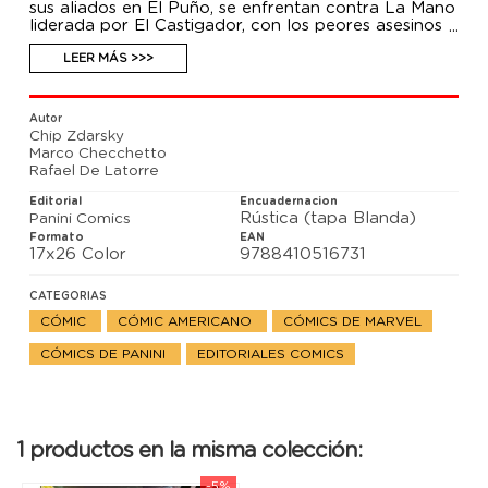
sus aliados en El Puño, se enfrentan contra La Mano
liderada por El Castigador, con los peores asesinos
del mundo a sus órdenes. Mientras tanto, un
incidente con Elektra ha llevado a que Los
LEER MÁS >>>
Vengadores pongan a nuestros héroes en el punto
de mira.
Autor
Chip Zdarsky
Marco Checchetto
Rafael De Latorre
Editorial
Encuadernacion
Rústica (tapa Blanda)
Panini Comics
Formato
EAN
17x26 Color
9788410516731
CATEGORIAS
CÓMIC
CÓMIC AMERICANO
CÓMICS DE MARVEL
CÓMICS DE PANINI
EDITORIALES COMICS
1 productos en la misma colección:
-5%