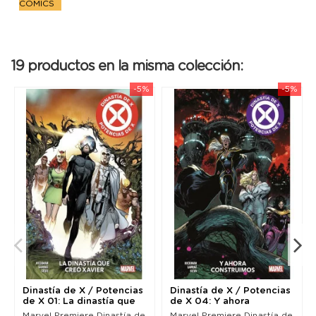
COMICS
19 productos en la misma colección:
-5%
-5%
Dinastía de X / Potencias
Dinastía de X / Potencias
de X 01: La dinastía que
de X 04: Y ahora
creó...
construímos...
Marvel Premiere Dinastía de
Marvel Premiere Dinastía de