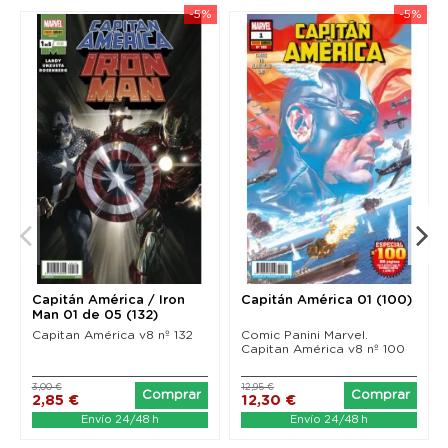
-5%
-5%
Capitán América / Iron
Capitán América 01 (100)
Man 01 de 05 (132)
Capitan América v8 nº 132
Comic Panini Marvel.
Capitan América v8 nº 100
3,00 €
12,95 €
Comprar
Comprar
2,85 €
12,30 €
Envío 24/48 h
Envío 24/48 h