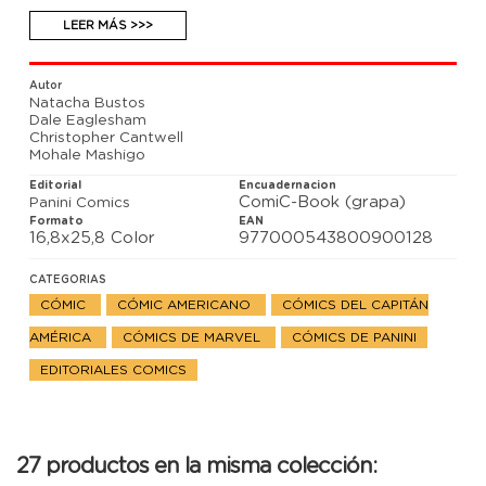
permanece un paso por delante de ellos. Algunos
de los más veteranos enemigos del Capitán América
LEER MÁS >>>
se encuentran detrás de la conspiración. Pero
¿quiénes? ¡Con la presentación de la Capitana
América de Harrisburg!
Autor
Natacha Bustos
Dale Eaglesham
Christopher Cantwell
Mohale Mashigo
Editorial
Encuadernacion
ComiC-Book (grapa)
Panini Comics
Formato
EAN
16,8x25,8 Color
977000543800900128
CATEGORIAS
CÓMIC
CÓMIC AMERICANO
CÓMICS DEL CAPITÁN
AMÉRICA
CÓMICS DE MARVEL
CÓMICS DE PANINI
EDITORIALES COMICS
27 productos en la misma colección: