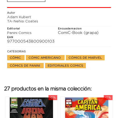
posición de luchar. ¿Quién le apoyará en su nueva
situación?
Autor
Adam Kubert
TA-Nehisi Coates
Editorial
Encuadernacion
ComiC-Book (grapa)
Panini Comics
EAN
977000543800900103
CATEGORIAS
CÓMIC
CÓMIC AMERICANO
CÓMICS DE MARVEL
CÓMICS DE PANINI
EDITORIALES COMICS
27 productos en la misma colección:
-5%
-5%