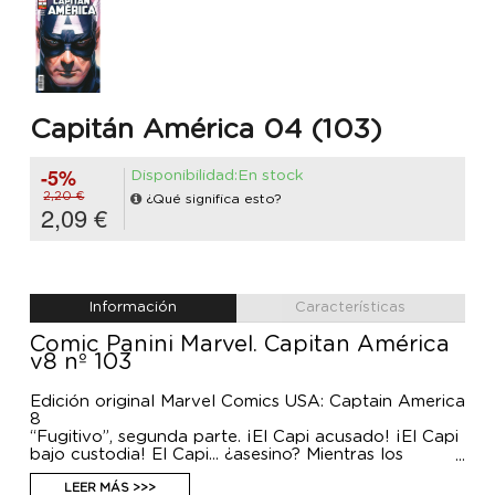
Capitán América 04 (103)
-5%
Disponibilidad:En stock
2,20 €
¿Qué significa esto?
2,09 €
Información
Características
Comic Panini Marvel. Capitan América
v8 nº 103
Edición original Marvel Comics USA: Captain America
8
“Fugitivo”, segunda parte. ¡El Capi acusado! ¡El Capi
bajo custodia! El Capi... ¿asesino? Mientras los
nuevos enemigos del Centinela de la Libertad
mueven los hilos, Steve Rogers no se encuentra en
LEER MÁS >>>