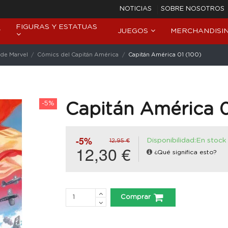
NOTICIAS
SOBRE NOSOTROS
FIGURAS Y ESTATUAS
JUEGOS
MERCHANDISI
de Marvel
Cómics del Capitán América
Capitán América 01 (100)
-5%
Capitán América 0
-5%
Disponibilidad:En stock
12,95 €
12,30 €
¿Qué significa esto?
Comprar