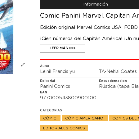
Información
Comic Panini Marvel. Capitan A
Edición original Marvel Comics USA: FCBD
¡Cien números del Capitán América! ¡Un 
uno! Con “Invierno en América”, el primer a
LEER MÁS >>>
Francis Yu. En un momento trascendental, 
que pervierte todo lo que él simboliza.
Autor
Leinil Francis yu
TA-Nehisi Coates
Editorial
Encuadernacion
Panini Comics
Rústica (tapa Bl
EAN
977000543800900100
CATEGORIAS
CÓMIC
CÓMIC AMERICANO
CÓMICS DEL 
EDITORIALES COMICS