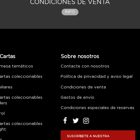
CONDICIONES DE VENTA
INFO
Cartas
Sobre nosotros
 mesa temáticos
Contacte con nosotros
artas coleccionables
Política de privacidad y aviso legal
liares
Condiciones de venta
artas coleccionables
Gastos de envío
ders
Condiciones especiales de reservas
rol
artas coleccionables
ght
SUSCRÍBETE A NUESTRA
r