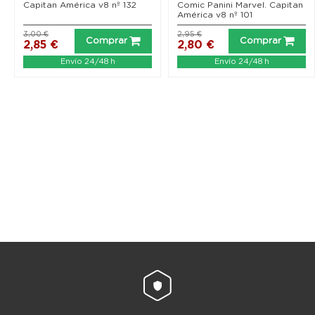
Capitan América v8 nº 132
Comic Panini Marvel. Capitan
América v8 nº 101
3,00 €
2,95 €
Comprar
Comprar
2,85 €
2,80 €
Envío 24/48 h
Envío 24/48 h