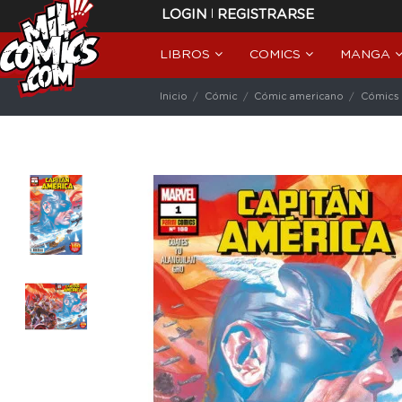
|
LOGIN
REGISTRARSE
LIBROS
COMICS
MANGA
Inicio
Cómic
Cómic americano
Cómics 