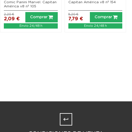
Comic Panini Marvel. Capitan
Capitan América v8 nº 154
América v8 nº 105
2,20 €
8,20 €
Comprar
Comprar
2,09 €
7,79 €
Envío 24/48 h
Envío 24/48 h