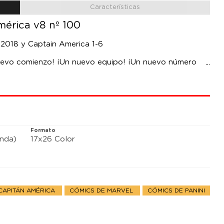
Características
mérica v8 nº 100
 2018 y Captain America 1-6
nuevo comienzo! ¡Un nuevo equipo! ¡Un nuevo número
rco de la alucinante etapa de Ta-Nehisi Coates y Leinil
el Centinela de la Libertad se enfrenta a un enemigo
Formato
anda)
17x26 Color
CAPITÁN AMÉRICA
CÓMICS DE MARVEL
CÓMICS DE PANINI