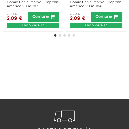
Reinos comienza en...
Comic Panini Marvel. Capitan
Comic Panini Marvel. Capitan
América v8 nº 103
América v8 nº 104
2,20 €
2,20 €
Comprar
Comprar
2,09 €
2,09 €
Envío 24/48 h
Envío 24/48 h