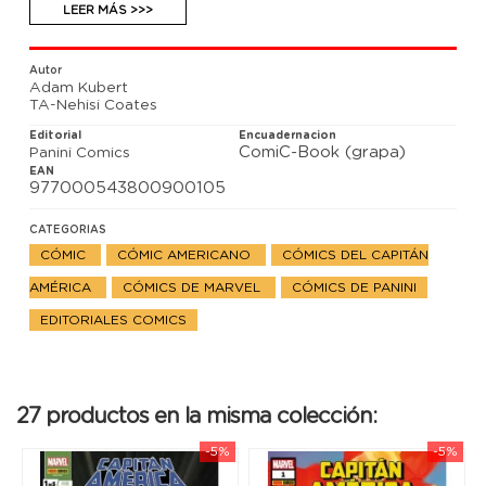
problema. ¿Qué ocurriría si el Centinela de la
LEER MÁS >>>
Libertad no quisiera marcharse?
Autor
Adam Kubert
TA-Nehisi Coates
Editorial
Encuadernacion
ComiC-Book (grapa)
Panini Comics
EAN
977000543800900105
CATEGORIAS
CÓMIC
CÓMIC AMERICANO
CÓMICS DEL CAPITÁN
AMÉRICA
CÓMICS DE MARVEL
CÓMICS DE PANINI
EDITORIALES COMICS
27 productos en la misma colección:
-5%
-5%