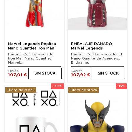
Marvel Legends Réplica
EMBALAJE DAÑADO.
Nano Guantlet Iron Man
Marvel Legends
Electrónico
Guantelete Electrónico...
Hasbro. Con luz y sonido.
Hasbro. Con luz y sonido. El
Iron Man Nano Guantlet
Nano Guante de Avengers:
Marvel...
Endgame.
118,90 €
134,90 €
SIN STOCK
SIN STOCK
107,01 €
107,92 €
-30%
-15%
Fuera de stock
Fuera de stock