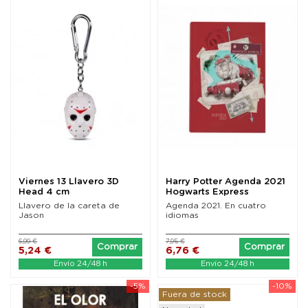
Viernes 13 Llavero 3D
Harry Potter Agenda 2021
Head 4 cm
Hogwarts Express
Llavero de la careta de
Agenda 2021. En cuatro
Jason
idiomas
6,99 €
7,95 €
Comprar
Comprar
5,24 €
6,76 €
Envío 24/48 h
Envío 24/48 h
-5%
-10%
Fuera de stock