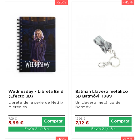
-25%
-45%
Wednesday - Libreta Enid
Batman Llavero metálico
(Efecto 3D)
3D Batmóvil 1989
Libreta de la serie de Netflix
Un Llavero metálico del
Miércoles
Batmóvil
7,99 €
12,95 €
Comprar
Comprar
5,99 €
7,12 €
Envío 24/48 h
Envío 24/48 h
-10%
-20%