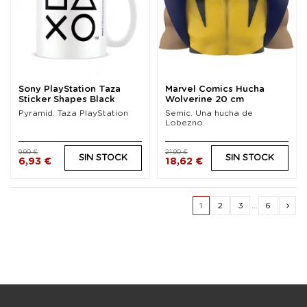
Sony PlayStation Taza
Marvel Comics Hucha
Sticker Shapes Black
Wolverine 20 cm
Pyramid. Taza PlayStation
Semic. Una hucha de
Lobezno.
9,90 €
21,90 €
SIN STOCK
SIN STOCK
6,93 €
18,62 €
1
2
3
…
6