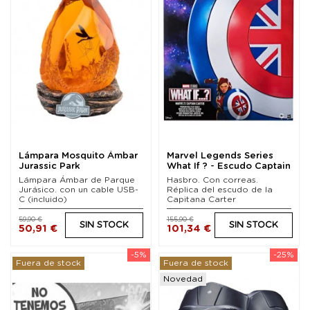
Lámpara Mosquito Ámbar
Marvel Legends Series
Jurassic Park
What If ? - Escudo Captain
Carter 60 cm
Lámpara Ámbar de Parque
Hasbro. Con correas.
Jurásico. con un cable USB-
Réplica del escudo de la
C (incluido)
Capitana Carter
59,90 €
155,90 €
SIN STOCK
SIN STOCK
50,91 €
101,34 €
-5%
-25%
Fuera de stock
Fuera de stock
Novedad