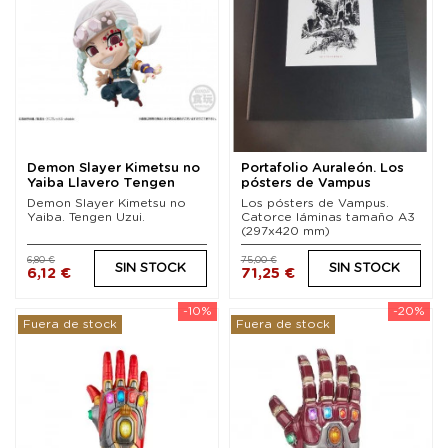
Demon Slayer Kimetsu no
Portafolio Auraleón. Los
Yaiba Llavero Tengen
pósters de Vampus
Uzui 5 cm
(Edición de lujo)
Demon Slayer Kimetsu no
Los pósters de Vampus.
Yaiba. Tengen Uzui.
Catorce láminas tamaño A3
(297x420 mm)
6,80 €
75,00 €
SIN STOCK
SIN STOCK
6,12 €
71,25 €
-10%
-20%
Fuera de stock
Fuera de stock