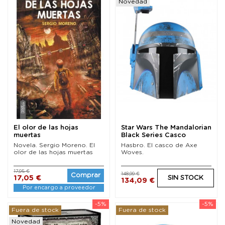
Novedad
El olor de las hojas
Star Wars The Mandalorian
muertas
Black Series Casco
Electrónico Axe...
Novela. Sergio Moreno. El
Hasbro. El casco de Axe
olor de las hojas muertas
Woves.
17,95 €
148,99 €
Comprar
17,05 €
SIN STOCK
134,09 €
Por encargo a proveedor
-5%
-5%
Fuera de stock
Fuera de stock
Novedad