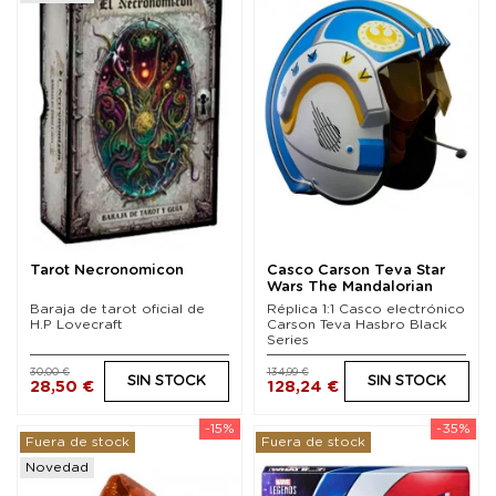
Tarot Necronomicon
Casco Carson Teva Star
Wars The Mandalorian
Black Series...
Baraja de tarot oficial de
Réplica 1:1 Casco electrónico
H.P Lovecraft
Carson Teva Hasbro Black
Series
30,00 €
134,99 €
SIN STOCK
SIN STOCK
28,50 €
128,24 €
-15%
-35%
Fuera de stock
Fuera de stock
Novedad