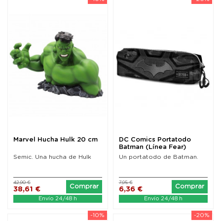
Marvel Hucha Hulk 20 cm
DC Comics Portatodo
Batman (Línea Fear)
Semic. Una hucha de Hulk
Un portatodo de Batman.
42,90 €
7,95 €
Comprar
Comprar
38,61 €
6,36 €
Envío 24/48 h
Envío 24/48 h
-10%
-20%