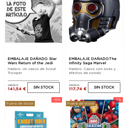
EMBALAJE DAÑADO. Star
EMBALAJE DAÑADO.The
Wars Return of the Jedi
Infinity Saga Marvel
Black Series...
Legends Casco...
Hasbro. Un casco de Scout
Hasbro. Casco con luces y
Trooper.
efectos de sonido
148,99 €
156,99 €
SIN STOCK
SIN STOCK
141,54 €
117,74 €
-15%
-5%
Fuera de stock
Fuera de stock