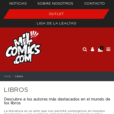
NOTICIAS
SOBRE NOSOTROS
CONTACTO
OUTLET
LIGA DE LA LEALTAD
0
Inicio
Libros
LIBROS
Descubre a los autores más destacados en el mundo de
los libros
La literatura es un arte que nos permite sumergirnos en mundos