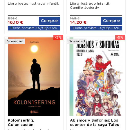
Libro juego ilustrado Infantil.
Libro ilustrado Infantil.
Camille Jodurdy
16,95 €
14,95 €
Comprar
Comprar
16,10 €
14,20 €
Fecha prevista: 07/08/2026
Fecha prevista: 07/08/2026
-5%
-5%
Novedad
Novedad
Kolon1ser1ng.
Abismos y Sinfonías: Los
Colonización
cuentos de la saga Tales
Of