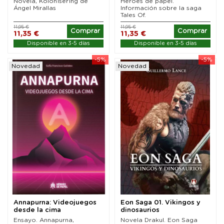
Novela, Kolon1ser1ng de
Héroes de papel.
Ángel Mirallas
Información sobre la saga
Tales Of.
11,95 €
11,95 €
Comprar
Comprar
11,35 €
11,35 €
Disponible en 3-5 días
Disponible en 3-5 días
-5%
-5%
Novedad
Novedad
Annapurna: Videojuegos
Eon Saga 01. Vikingos y
desde la cima
dinosaurios
Ensayo. Annapurna,
Novela Drakul. Eon Saga