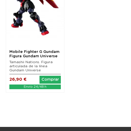
Mobile Fighter G Gundam
Figura Gundam Universe
GF13-001 NHII...
Tamashii Nations. Figura
articulada de la línea
Gundam Universe
26,90 €
Comprar
Envío 24/48 h