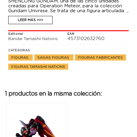
SHENLONG GUNDAM, una de las cinco unidades
creadas para Operation Meteor, para la colección
Gundam Univrese. Se trata de una figura articulada
de unos 15 cm que Incluye Beam glaive, juego de
manos opcional, escudo Shenlong, junta de conector
LEER MÁS >>>
y una base soporte para su exposición.
Editorial
EAN
4573102632760
Bandai Tamashii Nations
CATEGORIAS
FIGURAS
SAGAS FIGURAS
FIGURAS FABRICANTES
FIGURAS TAMASHII NATIONS
1 productos en la misma colección: