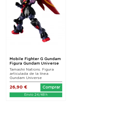
Mobile Fighter G Gundam
Figura Gundam Universe
GF13-001 NHII...
Tamashii Nations. Figura
articulada de la línea
Gundam Universe
26,90 €
Comprar
Envío 24/48 h