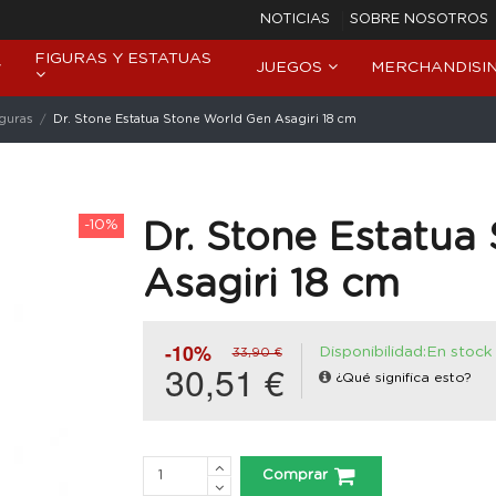
NOTICIAS
SOBRE NOSOTROS
FIGURAS Y ESTATUAS
JUEGOS
MERCHANDISI
iguras
Dr. Stone Estatua Stone World Gen Asagiri 18 cm
-10%
Dr. Stone Estatua
Asagiri 18 cm
-10%
Disponibilidad:En stock
33,90 €
30,51 €
¿Qué significa esto?
Comprar