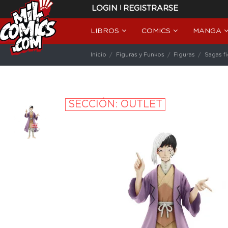
|
LOGIN
REGISTRARSE
LIBROS
COMICS
MANGA
Inicio
Figuras y Funkos
Figuras
Sagas f
SECCIÓN: OUTLET