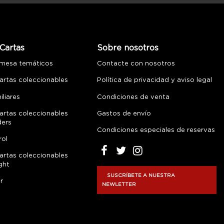
Cartas
Sobre nosotros
 mesa temáticos
Contacte con nosotros
artas coleccionables
Política de privacidad y aviso legal
liares
Condiciones de venta
artas coleccionables
Gastos de envío
ders
Condiciones especiales de reservas
rol
artas coleccionables
ght
SUSCRÍBETE A NUESTRA
r
NEWLETTER