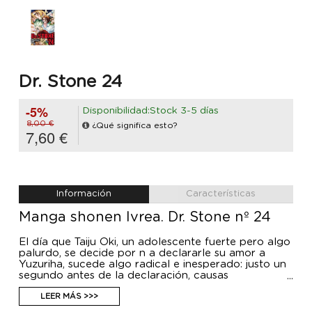
Dr. Stone 24
-5%
Disponibilidad:Stock 3-5 días
8,00 €
¿Qué significa esto?
7,60 €
Información
Características
Manga shonen Ivrea. Dr. Stone nº 24
El día que Taiju Oki, un adolescente fuerte pero algo
palurdo, se decide por n a declararle su amor a
Yuzuriha, sucede algo radical e inesperado: justo un
segundo antes de la declaración, causas
desconocidas llevan al total de la humanidad a
convertirse instan- táneamente en piedra. Después
LEER MÁS >>>
de 3.689 años y 158 días, durante los que ha