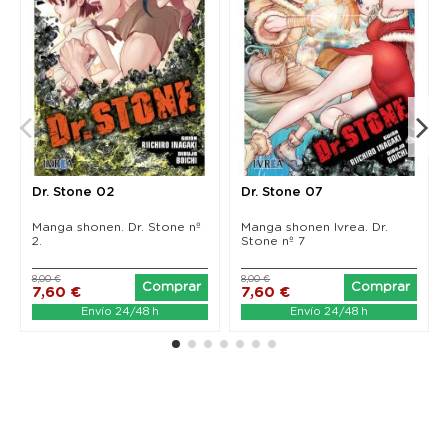
combinación de cerebro y músculos como piedra
fundacional para esta nueva Edad de Piedra de la
humanidad? Todas estas dudas y muchas más serán
respondidas en el mismísi- mo primer tomo, abriendo
el abanico de incógnitas para explorar este nuevo
mundo
Dr. Stone 02
Dr. Stone 07
Manga shonen. Dr. Stone nº
Manga shonen Ivrea. Dr.
2.
Stone nº 7
8,00 €
8,00 €
Comprar
Comprar
7,60 €
7,60 €
Envío 24/48 h
Envío 24/48 h