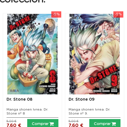
abriendo el abanico de incógnitas para e
-5%
-5%
Dr. Stone 08
Dr. Stone 09
Manga shonen Ivrea. Dr.
Manga shonen Ivrea. Dr.
Stone nº 8
Stone nº 9.
8,00 €
8,00 €
Comprar
Comprar
7,60 €
7,60 €