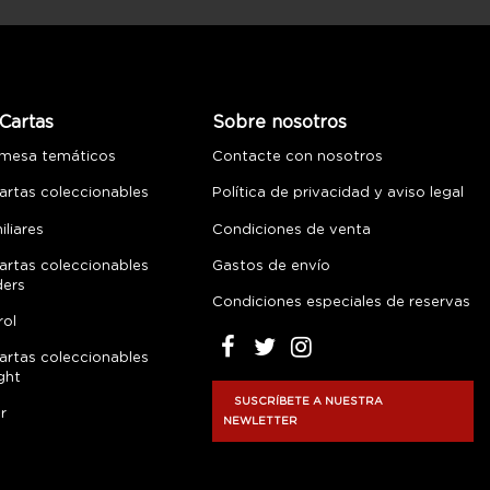
Cartas
Sobre nosotros
 mesa temáticos
Contacte con nosotros
artas coleccionables
Política de privacidad y aviso legal
liares
Condiciones de venta
artas coleccionables
Gastos de envío
ders
Condiciones especiales de reservas
rol
artas coleccionables
ght
SUSCRÍBETE A NUESTRA
r
NEWLETTER