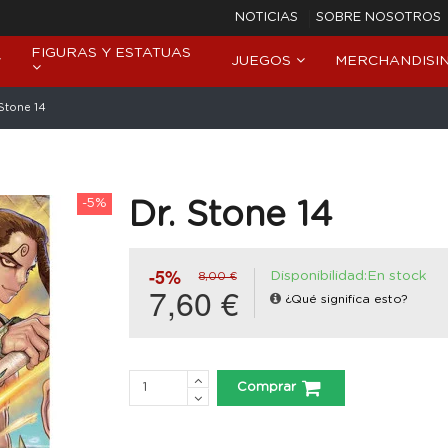
NOTICIAS
SOBRE NOSOTROS
FIGURAS Y ESTATUAS
JUEGOS
MERCHANDISI
 Stone 14
-5%
Dr. Stone 14
-5%
Disponibilidad:En stock
8,00 €
7,60 €
¿Qué significa esto?
Comprar