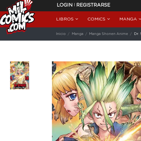
|
LOGIN
REGISTRARSE
LIBROS
COMICS
MANGA
Inicio
Manga
Manga Shonen Anime
Dr.