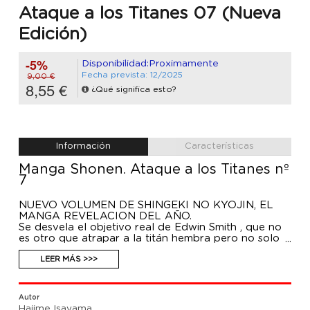
Ataque a los Titanes 07 (Nueva
Edición)
-5%
Disponibilidad:Proximamente
Fecha prevista: 12/2025
9,00 €
8,55 €
¿Qué significa esto?
Información
Características
Manga Shonen. Ataque a los Titanes nº
7
NUEVO VOLUMEN DE SHINGEKI NO KYOJIN, EL
MANGA REVELACION DEL AÑO.
Se desvela el objetivo real de Edwin Smith , que no
es otro que atrapar a la titán hembra pero no solo
para investigarla? sino porque sospecha que es uno
de los gigantes dotados de inteligencia. Y como tal,
LEER MÁS >>>
es muchísimo más peligroso para la raza humana...
Autor
Hajime Isayama