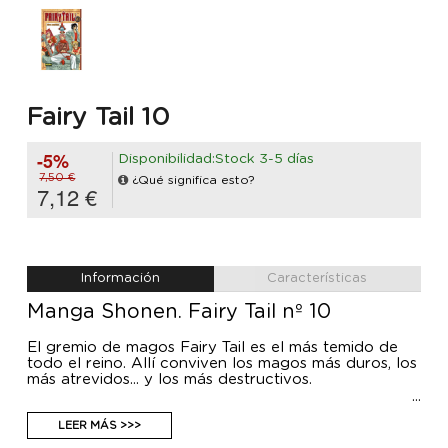
Fairy Tail 10
-5%
Disponibilidad:Stock 3-5 días
7,50 €
¿Qué significa esto?
7,12 €
Información
Características
Manga Shonen. Fairy Tail nº 10
El gremio de magos Fairy Tail es el más temido de
todo el reino. Allí conviven los magos más duros, los
más atrevidos... y los más destructivos.
Lucy es una chica que quiere ingresar en Fairy Tail ,
para poder desarrollar sus poderes mágicos y
LEER MÁS >>>
cumplir los encargos que le puedan salir desde el