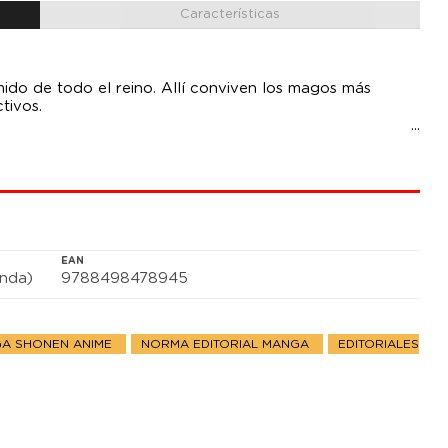
Características
mido de todo el reino. Allí conviven los magos más
tivos.
airy Tail, para poder desarrollar sus poderes mágicos y
desde el gremio. Es así como conoce a Natsu, un Dragon
ragones, y que le permite convertir en fuego cualquier
 compañeros, se enfrentarán a los encargos más temibles
ra otros gremios que ansían el poder de Fairy Tail.
EAN
anda)
9788498478945
A SHONEN ANIME
NORMA EDITORIAL MANGA
EDITORIALES