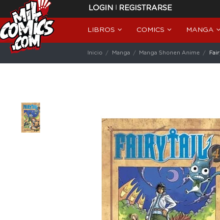
|
LOGIN
REGISTRARSE
LIBROS
COMICS
MANGA
Inicio
Manga
Manga Shonen Anime
Fair