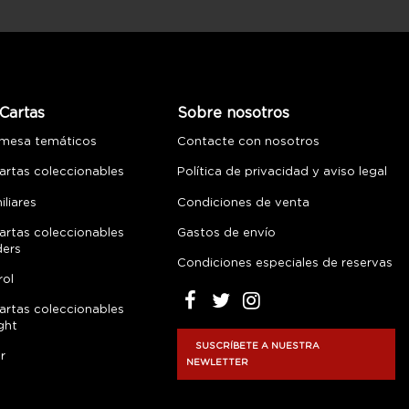
Cartas
Sobre nosotros
 mesa temáticos
Contacte con nosotros
artas coleccionables
Política de privacidad y aviso legal
liares
Condiciones de venta
artas coleccionables
Gastos de envío
ders
Condiciones especiales de reservas
rol
artas coleccionables
ght
SUSCRÍBETE A NUESTRA
r
NEWLETTER