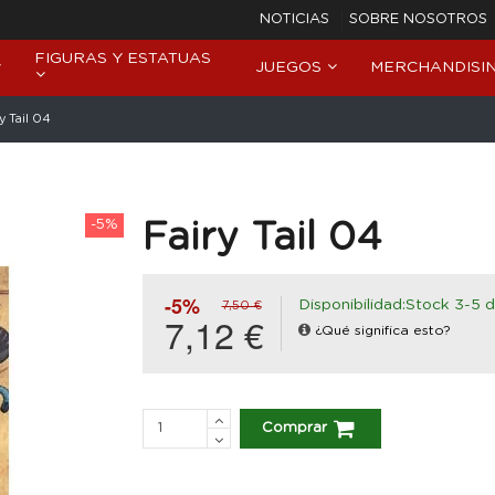
NOTICIAS
SOBRE NOSOTROS
FIGURAS Y ESTATUAS
JUEGOS
MERCHANDISI
y Tail 04
-5%
Fairy Tail 04
-5%
Disponibilidad:Stock 3-5 d
7,50 €
7,12 €
¿Qué significa esto?
Comprar