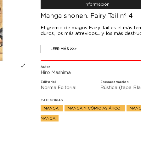
Información
Manga shonen. Fairy Tail nº 4
El gremio de magos Fairy Tail es el más te
duros, los más atrevidos... y los más destruc
Lucy es una chica que quiere ingresar en F
LEER MÁS >>>
cumplir los encargos que le puedan salir 
Slayer, mago que utiliza la magia de los d
parte de su cuerpo. Junto al resto de sus
y duros que les puedan llegar, incluso cont
Autor
Hiro Mashima
Editorial
Encuadernacion
Norma Editorial
Rústica (tapa Bl
CATEGORIAS
MANGA
MANGA Y CÓMIC ASIÁTICO
MANG
MANGA