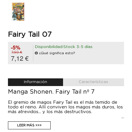
Fairy Tail 07
-5%
Disponibilidad:Stock 3-5 días
7,50 €
¿Qué significa esto?
7,12 €
Información
Características
Manga Shonen. Fairy Tail nº 7
El gremio de magos Fairy Tail es el más temido de
todo el reino. Allí conviven los magos más duros, los
más atrevidos... y los más destructivos.
Lucy es una chica que quiere ingresar en Fairy Tail,
para poder desarrollar sus poderes mágicos y
LEER MÁS >>>
cumplir los encargos que le puedan salir desde el