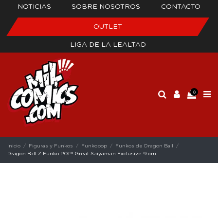
NOTICIAS
SOBRE NOSOTROS
CONTACTO
OUTLET
LIGA DE LA LEALTAD
0
Inicio
Figuras y Funkos
Funkopop
Funkos de Dragon Ball
Dragon Ball Z Funko POP! Great Saiyaman Exclusive 9 cm