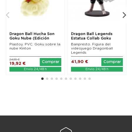
Dragon Ball Hucha Son
Dragon Ball Legends
Goku Nube (Edición
Estatua Collab Goku
anterior) 21 cm
Black 23 cm
Plastoy. PVC. Goku sobre la
Banpresto. Figura del
nube Kinton
videojuego Dragonball
Legends
24,90 €
41,90 €
Comprar
Comprar
19,92 €
Envío 24/48 h
Envío 24/48 h