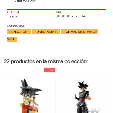
LEER MÁS >>>
Editorial
EAN
889698397094
Funko
CATEGORIAS
FUNKOPOP
FUNKO ANIME
FUNKOS DE DRAGON
BALL
22 productos en la misma colección:
-20%