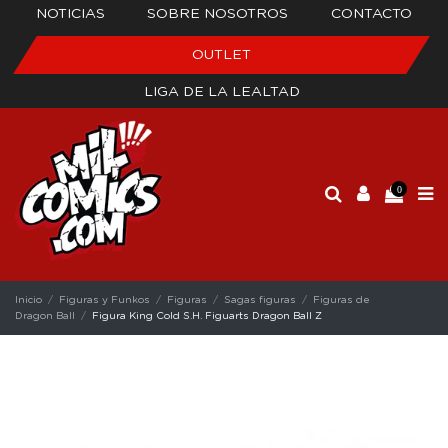
NOTICIAS
SOBRE NOSOTROS
CONTACTO
OUTLET
LIGA DE LA LEALTAD
0
Inicio
Figuras y Funkos
Figuras
Sagas figuras
Figuras de
Dragon Ball
Figura King Cold S.H. Figuarts Dragon Ball Z