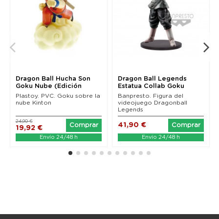
Dragon Ball Hucha Son
Dragon Ball Legends
Goku Nube (Edición
Estatua Collab Goku
anterior) 21 cm
Black 23 cm
Plastoy. PVC. Goku sobre la
Banpresto. Figura del
nube Kinton
videojuego Dragonball
Legends
24,90 €
41,90 €
Comprar
Comprar
19,92 €
Envío 24/48 h
Envío 24/48 h