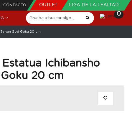
OUTLET
LIGA DE LA LEALTAD
CONTACTO
0
NG
r Saiyan God Goku 20 cm
 Estatua Ichibansho
 Goku 20 cm