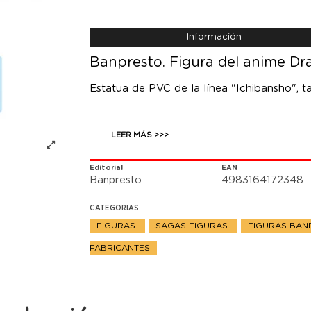
Información
Banpresto. Figura del anime Dr
Estatua de PVC de la línea "Ichibansho", 
LEER MÁS >>>
Editorial
EAN
Banpresto
4983164172348
CATEGORIAS
FIGURAS
SAGAS FIGURAS
FIGURAS BA
FABRICANTES