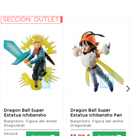
SECCIÓN: OUTLET
-10%
Dragon Ball Super
Dragon Ball Super
Estatua Ichibansho
Estatua Ichibansho Pan
Future Trunks (Super...
(GT Honey) 15 cm
Banpresto. Figura del anime
Banpresto. Figura del anime
Dragonball
Dragonball
69,00 €