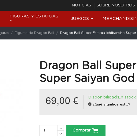
NOTICIAS
SOBRE NOSOTROS
FIGURAS Y ESTATUAS
JUEGOS
MERCHANDISI
iguras
Figuras de Dragon Ball
Dragon Ball Super Estatua Ichibansho Supe
Dragon Ball Super
Super Saiyan God
69,00 €
Disponibilidad:En stock
¿Qué significa esto?
Comprar