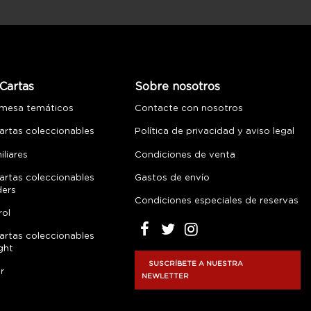
Cartas
Sobre nosotros
 mesa temáticos
Contacte con nosotros
artas coleccionables
Política de privacidad y aviso legal
liares
Condiciones de venta
artas coleccionables
Gastos de envío
ders
Condiciones especiales de reservas
rol
artas coleccionables
ght
SUSCRÍBETE A NUESTRA
r
NEWLETTER