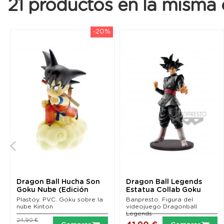
21 productos en la misma 
-20%
Dragon Ball Hucha Son
Dragon Ball Legends
Goku Nube (Edición
Estatua Collab Goku
anterior) 21 cm
Black 23 cm
Plastoy. PVC. Goku sobre la
Banpresto. Figura del
nube Kinton
videojuego Dragonball
Legends
24,90 €