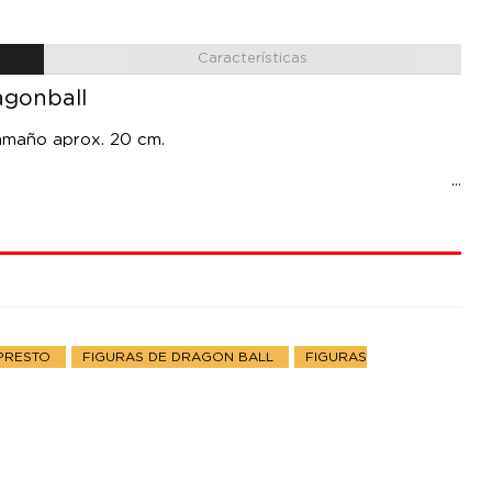
Características
agonball
tamaño aprox. 20 cm.
NPRESTO
FIGURAS DE DRAGON BALL
FIGURAS