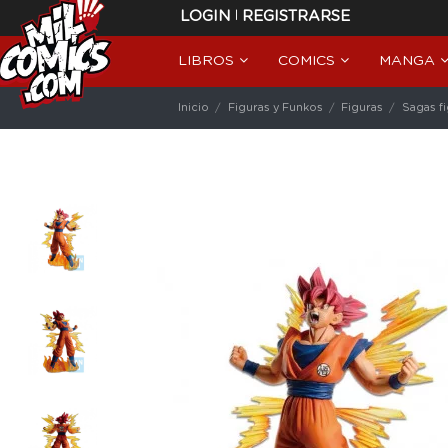
|
LOGIN
REGISTRARSE
LIBROS
COMICS
MANGA
Inicio
Figuras y Funkos
Figuras
Sagas f