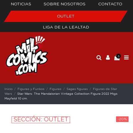
NOTICIAS
SOBRE NOSOTROS
CONTACTO
OUTLET
LIGA DE LA LEALTAD
0
Inicio
Figuras y Funkos
Figuras
Sagas figuras
Figuras de Star
Wars
Star Wars: The Mandalorian Vintage Collection Figura 2022 Migs
Mayfeld 10 cm.
SECCIÓN: OUTLET
-20%