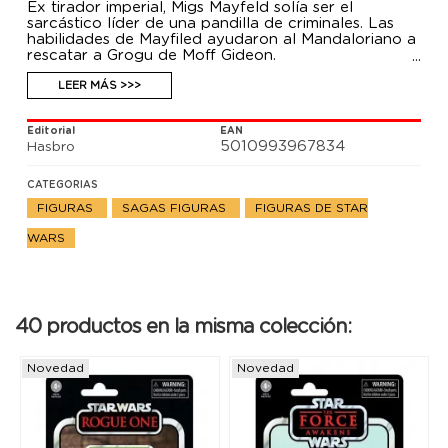
Ex tirador imperial, Migs Mayfeld solía ser el
sarcástico líder de una pandilla de criminales. Las
habilidades de Mayfiled ayudaron al Mandaloriano a
rescatar a Grogu de Moff Gideon.
Con su diseño y detalles premium y múltiples puntos
de articulación inspirados en la serie Star Wars: The
LEER MÁS >>>
Mandalorian, esta figura a escala de 9,5 cm de la
colección Vintage de Star Wars es un regalo
Editorial
EAN
perfecto para los fans y coleccionistas de Star Wars.
5010993967834
Hasbro
CATEGORIAS
FIGURAS
SAGAS FIGURAS
FIGURAS DE STAR
WARS
40 productos en la misma colección:
Novedad
Novedad