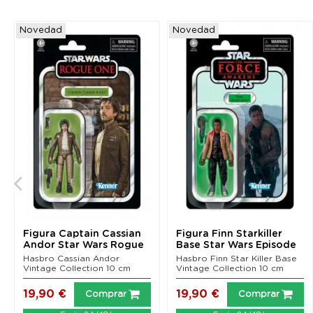
Novedad
Novedad
Figura Captain Cassian
Figura Finn Starkiller
Andor Star Wars Rogue
Base Star Wars Episode
One Vintage...
VII Vintage...
Hasbro Cassian Andor
Hasbro Finn Star Killer Base
Vintage Collection 10 cm
Vintage Collection 10 cm
19,90 €
19,90 €
Comprar
Comprar