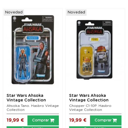
Novedad
Novedad
Star Wars Ahsoka
Star Wars Ahsoka
Vintage Collection
Vintage Collection
Figura Ahsoka Tano 10
Figura Chopper C1-10P 10
Ahsoka Tano. Hasbro Vintage
Chopper C1-10P. Hasbro
cm
cm
Collection
Vintage Collection
19,99 €
19,99 €
Comprar
Comprar