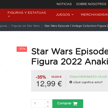
NOTICIAS
SOBRE NOSOTROS
FIGURAS Y ESTATUAS
JUEGOS
MERCHANDISI
iguras
Figuras de Star Wars
Star Wars Episode I Vintage Collection Figura
-35%
Star Wars Episode
Figura 2022 Anak
-35%
Disponibilidad:En stock
19,99 €
12,99 €
¿Qué significa esto?
Comprar