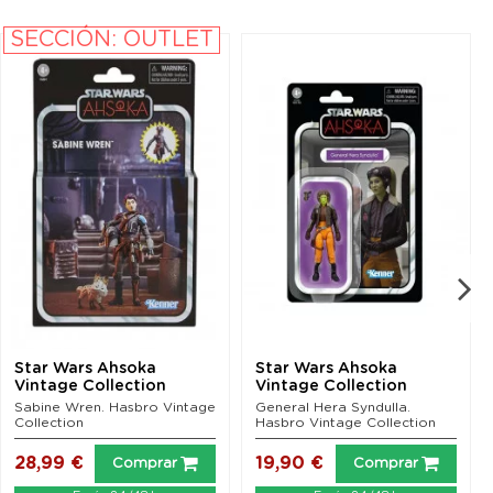
SECCIÓN: OUTLET
Star Wars Ahsoka
Star Wars Ahsoka
Vintage Collection
Vintage Collection
Figura Deluxe Sabine
Figura General Hera...
Sabine Wren. Hasbro Vintage
General Hera Syndulla.
Wren...
Collection
Hasbro Vintage Collection
28,99 €
19,90 €
Comprar
Comprar