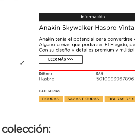
Información
Anakin Skywalker Hasbro Vinta
Anakin tenía el potencial para convertirse
Alguno creían que podía ser El Elegido, pe
Con su diseño y detalles premium y múltiple
Wars: La amenaza fantasma, esta figura a 
LEER MÁS >>>
es un regalo perfecto para los fans y cole
Editorial
EAN
Hasbro
5010993967896
CATEGORIAS
FIGURAS
SAGAS FIGURAS
FIGURAS DE 
colección: