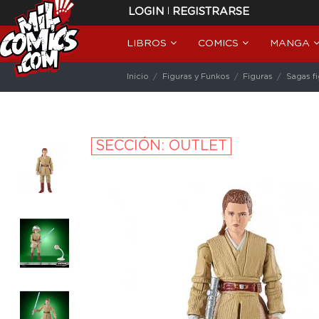
|
LOGIN
REGISTRARSE
LIBROS
COMICS
MANGA
Inicio
Figuras y Funkos
Figuras
Sagas f
SECCIÓN: OUTLET