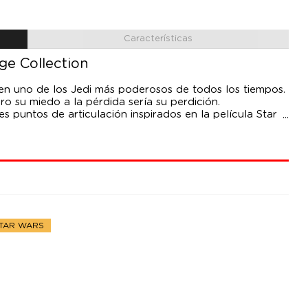
Características
ge Collection
 en uno de los Jedi más poderosos de todos los tiempos.
ro su miedo a la pérdida sería su perdición.
s puntos de articulación inspirados en la película Star
escala de 9,5 cm de la colección Vintage de Star Wars
ccionistas de Star Wars.
STAR WARS