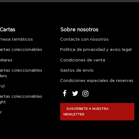
Cartas
Sobre nosotros
 mesa temáticos
Contacte con nosotros
artas coleccionables
Política de privacidad y aviso legal
liares
Condiciones de venta
artas coleccionables
Gastos de envío
ders
Condiciones especiales de reservas
rol
artas coleccionables
ght
SUSCRÍBETE A NUESTRA
r
NEWLETTER