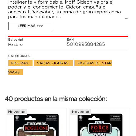
Inteligente y formidable, Moff Gideon valora el
poder y el conocimiento. Gideon empuña el
ancestral Darksaber, un arma de gran importancia
para los mandalorianos.
Con su diseño y detalles premium y múltiples puntos
de articulación inspirados en la serie The
LEER MÁS >>>
Mandalorian, esta figura a escala de 9,5 cm de la
colección Vintage de Star Wars Colección Grafito es
Editorial
EAN
un regalo perfecto para los fans y coleccionistas de
5010993884285
Hasbro
Star Wars.
Máximo 1 por cliente.
CATEGORIAS
FIGURAS
SAGAS FIGURAS
FIGURAS DE STAR
WARS
40 productos en la misma colección:
Novedad
Novedad