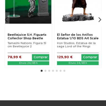
Beetlejuice S.H. Figuarts
El Señor de los Anillos
Collector Shop Beetle
Estatua 1/10 BDS Art Scale
Juice...
Merry 12 cm
Tamashii Nations. Figura 15
Iron Studios. Estatua de la
cm Beetlejuice 2
saga Lord of the Rings
78,99 €
129,90 €
Comprar
Comprar
Envío 24/48 h
Envío 24/48 h